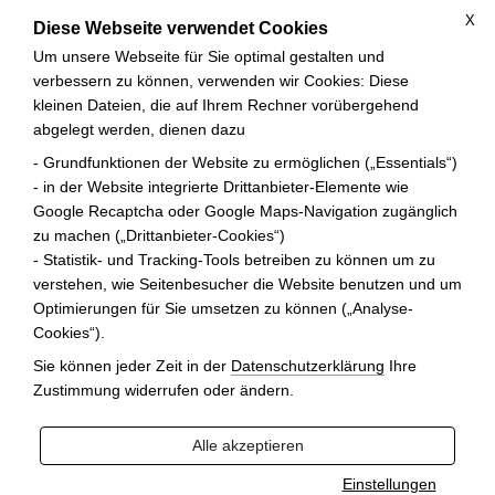
X
Diese Webseite verwendet Cookies
Um unsere Webseite für Sie optimal gestalten und
verbessern zu können, verwenden wir Cookies: Diese
kleinen Dateien, die auf Ihrem Rechner vorübergehend
abgelegt werden, dienen dazu
ANFRAGE
- Grundfunktionen der Website zu ermöglichen („Essentials“)
- in der Website integrierte Drittanbieter-Elemente wie
Google Recaptcha oder Google Maps-Navigation zugänglich
Zurück zur letzten Seite
zu machen („Drittanbieter-Cookies“)
- Statistik- und Tracking-Tools betreiben zu können um zu
Ihre Auswahl zur Anfrage
verstehen, wie Seitenbesucher die Website benutzen und um
Optimierungen für Sie umsetzen zu können („Analyse-
Cookies“).
Sie können jeder Zeit in der
Datenschutzerklärung
Ihre
Zustimmung widerrufen oder ändern.
Alle akzeptieren
Einstellungen
Ockergrün, Manuela Gottfried 2008, Öl auf Leinwand, 100 x